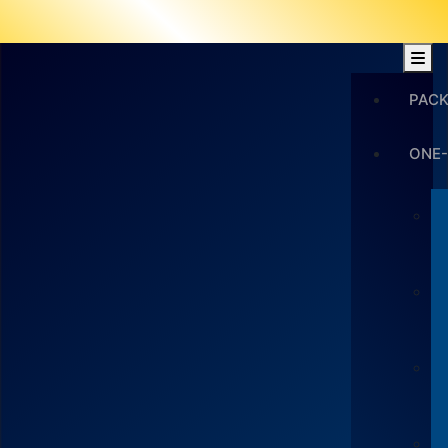
PAC
ONE-