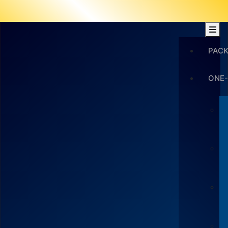
PAC
ONE-